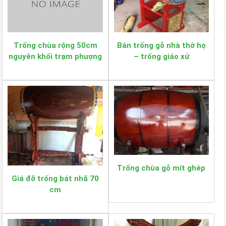
Trống chùa rộng 50cm
Bán trống gỗ nhà thờ họ
nguyên khối trạm phượng
– trống giáo xứ
hoàng
Trống chùa gỗ mít ghép
Giá đỡ trống bát nhã 70
cm