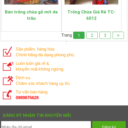
Bán trống chùa gỗ mít da
Trống Chùa Giá Rẻ TC-
trâu
6012
Trang
1
2
3
:
Sản phẩm, hàng hóa
Chính hãng đa dạng phong phú.
Luôn luôn giá rẻ &
khuyến mãi không ngừng.
Dịch vụ
Chăm sóc khách hàng uy tín.
Tư vấn bán hàng
0989875628
ĐĂNG KÝ NHẬN TIN KHUYẾN MÃI