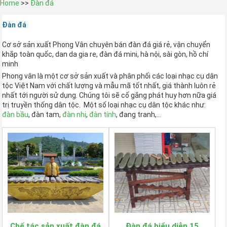
Home
>>
Đàn đá
Đàn đá
Cơ sở sản xuất Phong Vân chuyên bán đàn đá giá rẻ, vận chuyển
khắp toàn quốc, dan da gia re, đàn đá mini, hà nội, sài gòn, hồ chí
minh
Phong vân là một cơ sở sản xuất và phân phối các loại nhạc cụ dân
tộc Việt Nam với chất lượng và mẫu mã tốt nhất, giá thành luôn rẻ
nhất tới người sử dụng. Chúng tôi sẽ cố gắng phát huy hơn nữa giá
trị truyền thống dân tộc. Một số loại nhạc cụ dân tộc khác như:
đàn bầu
, đàn tam,
đàn nhị
,
đàn tính
, đang tranh,…
Chế tác sản xuất đàn đá
Đàn đá biểu diễn 15