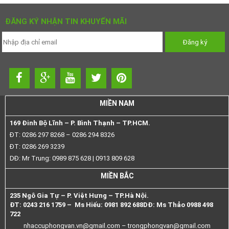
ĐĂNG KÝ NHẬN TIN KHUYẾN MÃI
MIỀN NAM
169 Đinh Bộ Lĩnh – P. Bình Thạnh – TP.HCM.
ĐT: 0286 297 8268 – 0286 294 8326
ĐT: 0286 269 3239
DĐ: Mr Trung: 0989 875 628 | 0913 809 628
MIỀN BẮC
235 Ngô Gia Tự – P. Việt Hưng – TP.Hà Nội.
ĐT: 0243 216 1759 – Ms Hiếu: 0981 892 688
DĐ: Ms Thảo 0988 498
722
nhaccuphongvan.vn@gmail.com –
trongphongvan@gmail.com