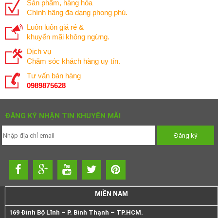
Sản phẩm, hàng hóa
Chính hãng đa dạng phong phú.
Luôn luôn giá rẻ &
khuyến mãi không ngừng.
Dịch vụ
Chăm sóc khách hàng uy tín.
Tư vấn bán hàng
0989875628
ĐĂNG KÝ NHẬN TIN KHUYẾN MÃI
MIỀN NAM
169 Đinh Bộ Lĩnh – P. Bình Thạnh – TP.HCM.