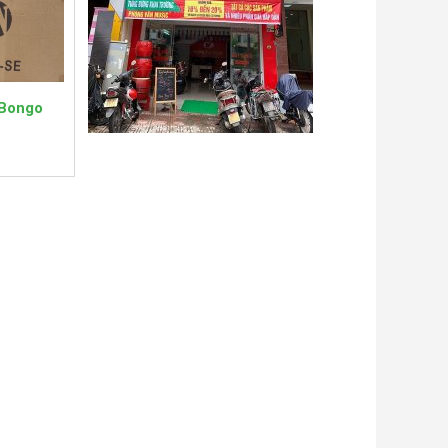
ựng bằng
 lê vặn ốc
 Bongo