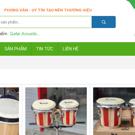
PHONG VÂN - UY TÍN TẠO NÊN THƯƠNG HIỆU
iếm :
Guitar Acoustic
...
SẢN PHẨM
TIN TỨC
LIÊN HỆ
Giao hàng
toàn quố
Mẫu mã
BTBT
Kích thước
7in và 8in
sản phẩm
chất liệu
gỗ cao c
Thời gian