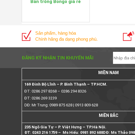
Bán trống Bongo giá rẻ
Sản phẩm, hàng hóa
Chính hãng đa dạng phong phú.
ĐĂNG KÝ NHẬN TIN KHUYẾN MÃI
MIỀN NAM
169 Đinh Bộ Lĩnh – P. Bình Thạnh – TP.HCM.
ĐT: 0286 297 8268 – 0286 294 8326
ĐT: 0286 269 3239
DĐ: Mr Trung: 0989 875 628 | 0913 809 628
MIỀN BẮC
235 Ngô Gia Tự – P. Việt Hưng – TP.Hà Nội.
ĐT: 0243 216 1759 – Ms Hiếu: 0981 892 688
DĐ: Ms Thảo 098