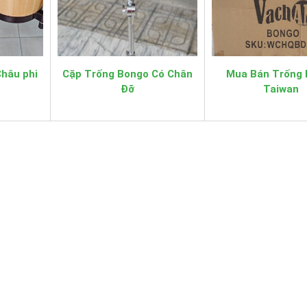
12 tháng
bảo hành
Bộ bao
có túi đ
gồm
vải và cờ
Châu phi
Cặp Trống Bongo Có Chân
Mua Bán Trống
Đỡ
Taiwan