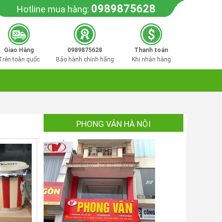
0989875628
Hotline mua hàng:
Giao Hàng
0989875628
Thanh toán
Trên toàn quốc
Bảo hành chính hãng
Khi nhận hàng
PHONG VÂN HÀ NỘI
c
ấp