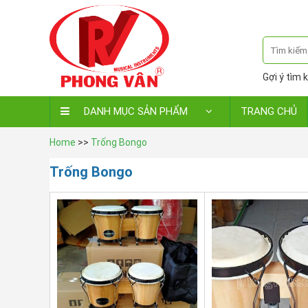
Gợi ý tìm k
DANH MỤC SẢN PHẨM
TRANG CHỦ
Home
>>
Trống Bongo
Trống Bongo