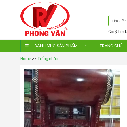
Gợi ý tìm k
DANH MỤC SẢN PHẨM
TRANG CHỦ
Home
>>
Trống chùa