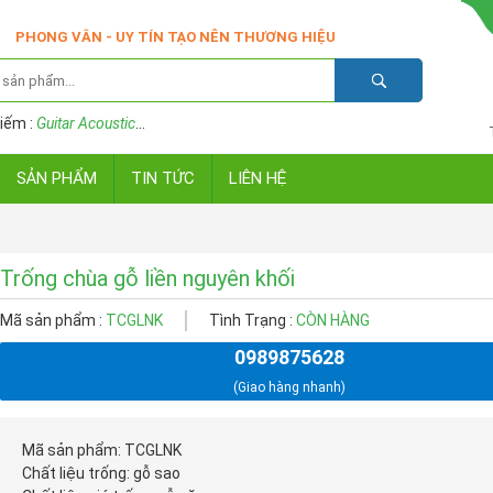
PHONG VÂN - UY TÍN TẠO NÊN THƯƠNG HIỆU
iếm :
Guitar Acoustic
...
SẢN PHẨM
TIN TỨC
LIÊN HỆ
Trống chùa gỗ liền nguyên khối
Mã sản phẩm :
TCGLNK
Tình Trạng :
CÒN HÀNG
0989875628
(Giao hàng nhanh)
Mã sản phẩm: TCGLNK
Chất liệu trống: gỗ sao