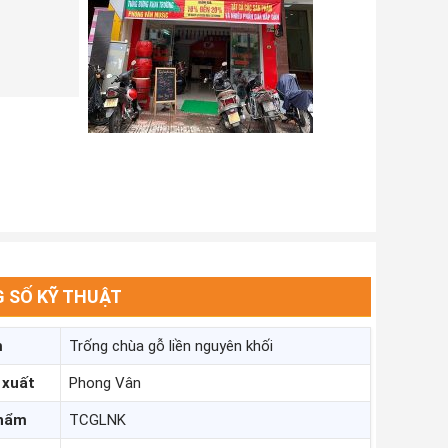
 SỐ KỸ THUẬT
m
Trống chùa gỗ liền nguyên khối
 xuất
Phong Vân
phẩm
TCGLNK