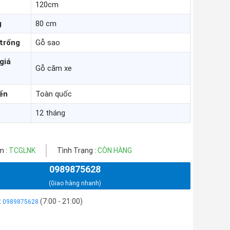
120cm
g
80 cm
 trống
Gỗ sao
giá
Gỗ căm xe
ển
Toàn quốc
12 tháng
m :
TCGLNK
Tình Trạng :
CÒN HÀNG
0989875628
(Giao hàng nhanh)
:
(7:00 - 21:00)
0989875628