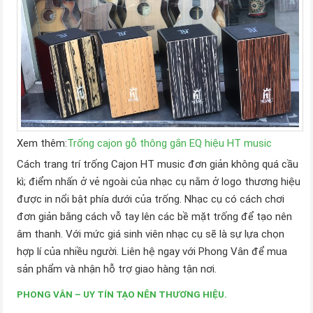
Xem thêm:
Trống cajon gỗ thông gắn EQ hiệu HT music
Cách trang trí trống Cajon HT music đơn giản không quá cầu
kì; điểm nhấn ở vẻ ngoài của nhạc cụ nằm ở logo thương hiệu
được in nổi bật phía dưới của trống. Nhạc cụ có cách chơi
đơn giản bằng cách vỗ tay lên các bề mặt trống để tạo nên
âm thanh. Với mức giá sinh viên nhạc cụ sẽ là sự lựa chọn
hợp lí của nhiều người. Liên hệ ngay với Phong Vân để mua
sản phẩm và nhận hỗ trợ giao hàng tận nơi.
PHONG VÂN – UY TÍN TẠO NÊN THƯƠNG HIỆU.