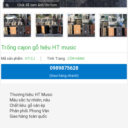
Click để xem ảnh lớn hơn
Trống cajon gỗ hiệu HT music
Mã sản phẩm :
HT-CJ
Tình Trạng :
CÒN HÀNG
0989875628
(Giao hàng nhanh)
Thương hiệu: HT Music
Màu sắc:tự nhiên, nâu
Chất liệu: gỗ ván ép
Phân phối: Phong Vân
Giao hàng toàn quốc