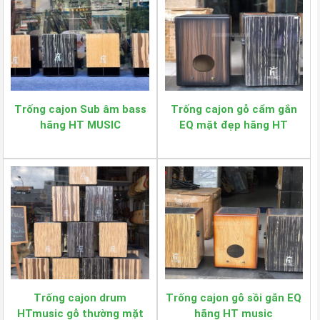
Trống cajon Sub âm bass
Trống cajon gỗ cẩm gắn
hãng HT MUSIC
EQ mặt đẹp hãng HT
music
Trống cajon drum
Trống cajon gỗ sồi gắn EQ
HTmusic gỗ thường mặt
hãng HT music