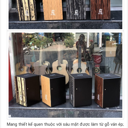
Mang thiết kế quen thuộc với sáu mặt được làm từ gỗ ván ép;