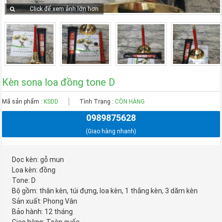
Click để xem ảnh lớn hơn
Kèn sona loa đồng tone D
Mã sản phẩm :
KSDD
Tình Trạng :
CÒN HÀNG
0989875628
(Giao hàng nhanh)
Dọc kèn: gỗ mun
Loa kèn: đồng
Tone: D
Bộ gồm: thân kèn, túi đựng, loa kèn, 1 thắng kèn, 3 dăm kèn
Sản xuất: Phong Vân
Bảo hành: 12 tháng