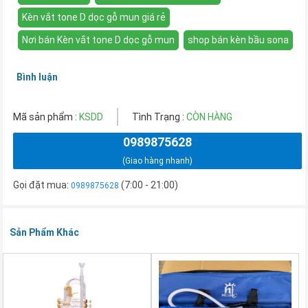
Kèn vắt tone D dọc gỗ mun giá rẻ
Nơi bán Kèn vắt tone D dọc gỗ mun
shop bán kèn bầu sona
Bình luận
Mã sản phẩm :
KSDD
Tình Trạng :
CÒN HÀNG
0989875628
(Giao hàng nhanh)
Gọi đặt mua:
(7:00 - 21:00)
0989875628
Sản Phẩm Khác