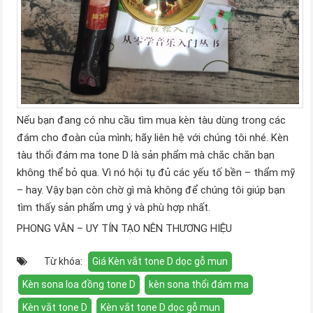
Nếu bạn đang có nhu cầu tìm mua kèn tàu dùng trong các
đám cho đoàn của mình; hãy liên hệ với chúng tôi nhé. Kèn
tàu thổi đám ma tone D là sản phẩm mà chắc chắn bạn
không thể bỏ qua. Vì nó hội tụ đủ các yếu tố bền – thẩm mỹ
– hay. Vậy bạn còn chờ gì mà không để chúng tôi giúp bạn
tìm thấy sản phẩm ưng ý và phù hợp nhất.
PHONG VÂN – UY TÍN TẠO NÊN THƯƠNG HIỆU
Từ khóa:
Giá Kèn vắt tone D dọc gỗ mun
Kèn sona loa đồng tone D
kèn sona thổi đám ma
Kèn vắt tone D
Kèn vắt tone D dọc gỗ mun