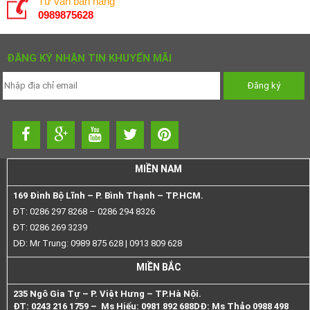
Tư vấn bán hàng
0989875628
ĐĂNG KÝ NHẬN TIN KHUYẾN MÃI
MIỀN NAM
169 Đinh Bộ Lĩnh – P. Bình Thạnh – TP.HCM.
ĐT: 0286 297 8268 – 0286 294 8326
ĐT: 0286 269 3239
DĐ: Mr Trung: 0989 875 628 | 0913 809 628
MIỀN BẮC
235 Ngô Gia Tự – P. Việt Hưng – TP.Hà Nội.
ĐT: 0243 216 1759 – Ms Hiếu: 0981 892 688
DĐ: Ms Thảo 0988 498