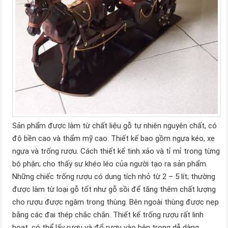
Sản phẩm được làm từ chất liệu gỗ tự nhiên nguyên chất, có
độ bền cao và thẩm mỹ cao. Thiết kế bao gồm ngựa kéo, xe
ngựa và trống rượu. Cách thiết kế tinh xảo và tỉ mỉ trong từng
bộ phận; cho thấy sự khéo léo của người tạo ra sản phẩm.
Những chiếc trống rượu có dung tích nhỏ từ 2 – 5 lít; thường
được làm từ loại gỗ tốt như gỗ sồi để tăng thêm chất lượng
cho rượu được ngâm trong thùng. Bên ngoài thùng được nẹp
bằng các đai thép chắc chắn. Thiết kế trống rượu rất linh
hoạt, có thể lấy rượu và đổ rượu vào bên trong dễ dàng.