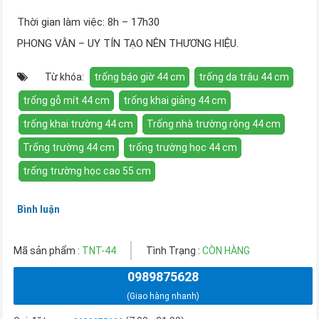
Thời gian làm việc: 8h – 17h30
PHONG VÂN – UY TÍN TẠO NÊN THƯƠNG HIỆU.
Từ khóa:
trống báo giờ 44 cm
trống da trâu 44 cm
trống gỗ mít 44 cm
trống khai giảng 44 cm
trống khai trường 44 cm
Trống nhà trường rộng 44 cm
Trống trường 44 cm
trống trường học 44 cm
trống trường học cao 55 cm
Bình luận
Mã sản phẩm :
TNT-44
Tình Trạng :
CÒN HÀNG
0989875628
(Giao hàng nhanh)