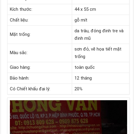
Kích thước:
44 x 55 cm
Chất liệu:
gỗ mít
da trâu, đóng đinh tre và
Mặt trống:
đinh mũ
sơn đỏ, vẽ họa tiết mặt
Màu sắc:
trống
Giao hàng:
toàn quốc
Bảo hành:
12 tháng
Có Chiết khấu đại lý:
20℅