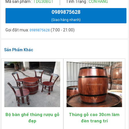
Mã sản phẩm :
TDG30BGT
Tình Trạng :
CÒN HÀNG
0989875628
(Giao hàng nhanh)
Gọi đặt mua:
(7:00 - 21:00)
0989875628
Sản Phẩm Khác
Bộ bàn ghế thùng rượu gỗ
Thùng gỗ cao 30cm làm
đẹp
đèn trang trí