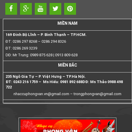
MIỀN NAM
169 Đinh Bộ Lĩnh – P. Bình Thạnh – TP.HCM.
ĐT: 0286 297 8268 – 0286 294 8326
ĐT: 0286 269 3239
DĐ: Mr Trung: 0989 875 628 | 0913 809 628
MIỀN BẮC
235 Ngô Gia Tự – P. Việt Hưng – TP.Hà Nội.
ĐT: 0243 216 1759 – Ms Hiếu: 0981 892 688
DĐ: Ms Thảo 0988 498
722
nhaccuphongvan.vn@gmail.com –
trongphongvan@gmail.com