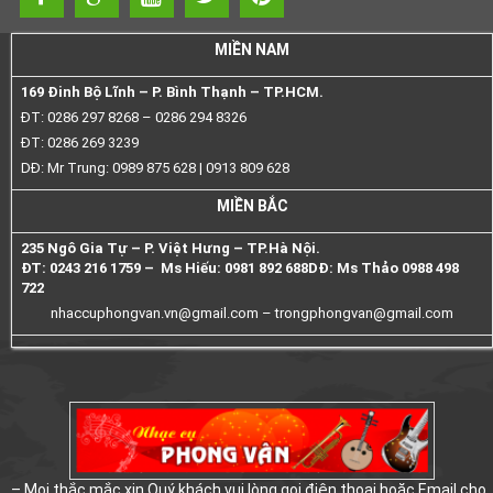
MIỀN NAM
169 Đinh Bộ Lĩnh – P. Bình Thạnh – TP.HCM.
ĐT: 0286 297 8268 – 0286 294 8326
ĐT: 0286 269 3239
DĐ: Mr Trung: 0989 875 628 | 0913 809 628
MIỀN BẮC
235 Ngô Gia Tự – P. Việt Hưng – TP.Hà Nội.
ĐT: 0243 216 1759 – Ms Hiếu: 0981 892 688
DĐ: Ms Thảo 0988 498
722
nhaccuphongvan.vn@gmail.com –
trongphongvan@gmail.com
– Mọi thắc mắc xin Quý khách vui lòng gọi điện thoại hoặc Email cho