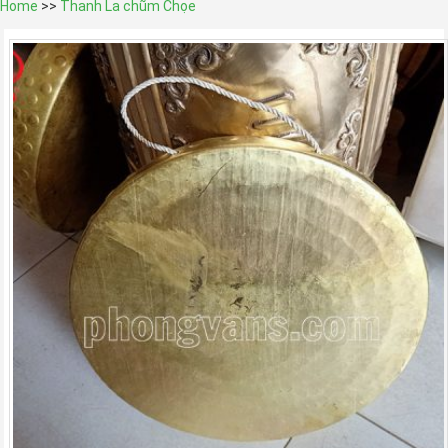
Home
>>
Thanh La chũm Chọe