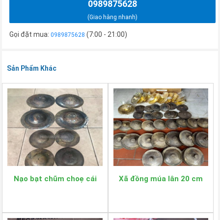
0989875628
(Giao hàng nhanh)
Gọi đặt mua:
(7:00 - 21:00)
0989875628
Sản Phẩm Khác
Nạo bạt chũm choẹ cái
Xã đồng múa lân 20 cm