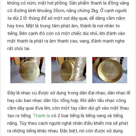
không có núm, mặt hơi phồng. Sản phẩm thanh la đồng vàng
có đường kính khoảng 35cm, nặng chừng 2kg. Ở cạnh người
ta dùi 2 lỗ thủng để xỏ một sợi dây quai, dễ dàng cầm nắm
hay treo. Mặt là trung tâm phát âm, thành là nơi nhân to
tiếng. Bên cạnh đó còn có một chiếc dùi nhỏ, khi đánh vào
mặt thanh la phát ra âm thanh cao, vang, đánh mạnh nghe
rất chói tai.
Đây là nhạc cụ được sử dụng trong dàn đại nhạc, dàn nhạc lễ
hay các ban nhạc dân tộc tổng hợp. Khi diễn tấu nhạc công
cầm dây quai đưa lên, còn một tay cầm dùi gõ vào mặt thau
tạo ra tiếng.
Thanh la
có 2 loại tiếng là tiếng vang và tiếng
nặng. Tùy theo cách người nghệ nhân điều khiến mà sẽ phát
ra những tiếng khác nhau. Đặc biệt, nó còn được sử dụng