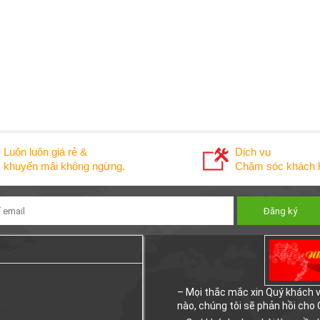
Luôn luôn giá rẻ &
Dịch vụ
khuyến mãi không ngừng.
Chăm sóc khách h
– Mọi thắc mắc xin Quý khách vu
nào, chúng tôi sẽ phản hồi cho