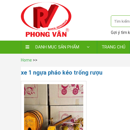
Gợi ý tìm k
DANH MỤC SẢN PHẨM
TRANG CHỦ
Home
>>
xe 1 ngựa pháo kéo trống rượu