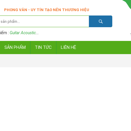
PHONG VÂN - UY TÍN TẠO NÊN THƯƠNG HIỆU
iếm :
Guitar Acoustic
...
SẢN PHẨM
TIN TỨC
LIÊN HỆ