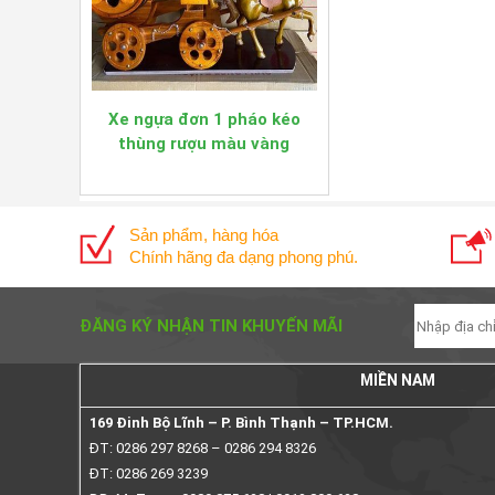
Xe ngựa đơn 1 pháo kéo
thùng rượu màu vàng
Sản phẩm, hàng hóa
Chính hãng đa dạng phong phú.
ĐĂNG KÝ NHẬN TIN KHUYẾN MÃI
MIỀN NAM
169 Đinh Bộ Lĩnh – P. Bình Thạnh – TP.HCM.
ĐT: 0286 297 8268 – 0286 294 8326
ĐT: 0286 269 3239