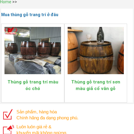
Home
>>
Mua thùng gỗ trang trí ở đâu
Thùng gỗ trang trí màu
Thùng gỗ trang trí sơn
óc chó
màu giả cổ vân gỗ
50x70cm
Sản phẩm, hàng hóa
Chính hãng đa dạng phong phú.
Luôn luôn giá rẻ &
khuyến mãi không ngừng.