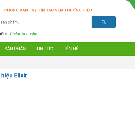
PHONG VÂN - UY TÍN TẠO NÊN THƯƠNG HIỆU
iếm :
Guitar Acoustic
...
SẢN PHẨM
TIN TỨC
LIÊN HỆ
hiệu Elixir