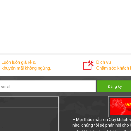
Luôn luôn giá rẻ &
Dịch vụ
khuyến mãi không ngừng.
Chăm sóc khách h
– Mọi thắc mắc xin Quý khách vu
nào, chúng tôi sẽ phản hồi cho