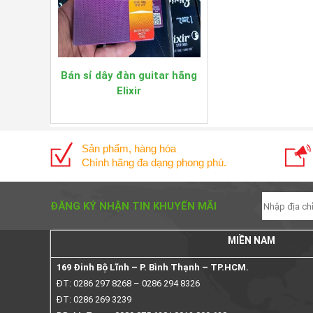
Bán sỉ dây đàn guitar hãng
Elixir
Sản phẩm, hàng hóa
Chính hãng đa dạng phong phú.
ĐĂNG KÝ NHẬN TIN KHUYẾN MÃI
MIỀN NAM
169 Đinh Bộ Lĩnh – P. Bình Thạnh – TP.HCM.
ĐT: 0286 297 8268 – 0286 294 8326
ĐT: 0286 269 3239