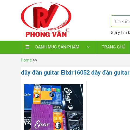
Gợi ý tìm k
DANH MỤC SẢN PHẨM
TRANG CHỦ
Home
>>
dây đàn guitar Elixir16052 dây đàn guitar 