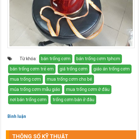
Từ khóa:
bán trống cơm
bán trống cơm tphcm
bán trống cơm trẻ em
giá trống cơm
giáo án trống cơm
mua trống cơm
mua trống cơm cho bé
múa trống cơm mẫu giáo
mua trống cơm ở đâu
nơi bán trống cơm
trống cơm bán ở đâu
Bình luận
THÔNG SỐ KỸ THUẬT