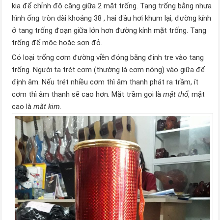
kia để chỉnh độ căng giữa 2 mặt trống. Tang trống bằng nhựa
hình ống tròn dài khoảng 38 , hai đầu hơi khum lại, đường kính
ở tang trống đoạn giữa lớn hơn đường kính mặt trống. Tang
trống để mộc hoặc sơn đỏ.
Có loại trống cơm đường viền đóng bằng đinh tre vào tang
trống. Người ta trét cơm (thường là cơm nóng) vào giữa để
định âm. Nếu trét nhiều cơm thì âm thanh phát ra trầm, ít
cơm thì âm thanh sẽ cao hơn. Mặt trầm gọi là
mặt thổ
, mặt
cao là
mặt kim
.