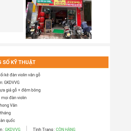
 SỐ KỸ THUẬT
i kê đàn violin vân gỗ
m: GKDVVG
nhựa giả gỗ + đệm bông
mọi đàn violin
Phong Vân
 tháng
oàn quốc
m :
GKDVVG
Tình Trạng :
CÒN HÀNG