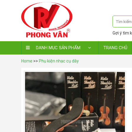
Gợi ý tìm k
DANH MỤC SẢN PHẨM
TRANG CHỦ
Home
>>
Phụ kiện nhạc cụ dây