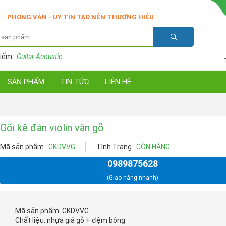
PHONG VÂN - UY TÍN TẠO NÊN THƯƠNG HIỆU
iếm :
Guitar Acoustic
...
SẢN PHẨM
TIN TỨC
LIÊN HỆ
Gối kê đàn violin vân gỗ
Mã sản phẩm :
GKDVVG
Tình Trạng :
CÒN HÀNG
0989875628
(Giao hàng nhanh)
Mã sản phẩm: GKDVVG
Chất liệu: nhựa giả gỗ + đệm bông