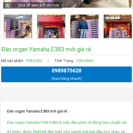
Click để xem ảnh lớn hơn
Đàn organ Yamaha E383 mới giá rẻ
Mã sản phẩm :
PSR-E383
Tình Trạng :
CÒN HÀNG
0989875628
(Giao hàng nhanh)
Đàn organ Yamaha E383 mới giá rẻ
Đàn organ Yamaha PSR-E383 là mẫu đàn phím di động tiêu chuẩn với
61 phím, được thiết kế đặc biệt cho người mới bắt đầu học nhạc và