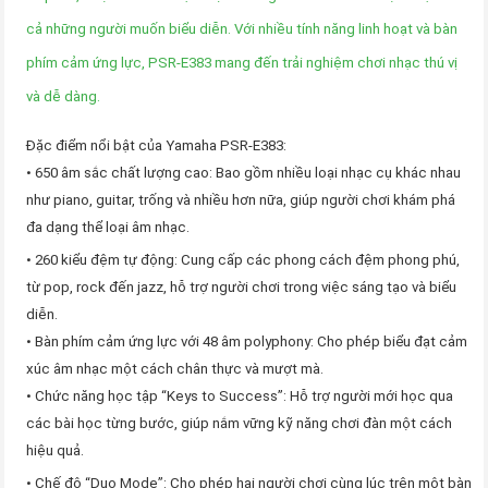
cả những người muốn biểu diễn. Với nhiều tính năng linh hoạt và bàn
phím cảm ứng lực, PSR-E383 mang đến trải nghiệm chơi nhạc thú vị
và dễ dàng.
Đặc điểm nổi bật của Yamaha PSR-E383:
• 650 âm sắc chất lượng cao: Bao gồm nhiều loại nhạc cụ khác nhau
như piano, guitar, trống và nhiều hơn nữa, giúp người chơi khám phá
đa dạng thể loại âm nhạc.
• 260 kiểu đệm tự động: Cung cấp các phong cách đệm phong phú,
từ pop, rock đến jazz, hỗ trợ người chơi trong việc sáng tạo và biểu
diễn.
• Bàn phím cảm ứng lực với 48 âm polyphony: Cho phép biểu đạt cảm
xúc âm nhạc một cách chân thực và mượt mà.
• Chức năng học tập “Keys to Success”: Hỗ trợ người mới học qua
các bài học từng bước, giúp nắm vững kỹ năng chơi đàn một cách
hiệu quả.
• Chế độ “Duo Mode”: Cho phép hai người chơi cùng lúc trên một bàn