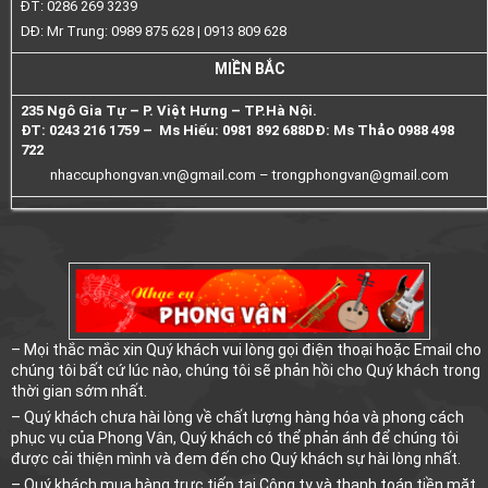
ĐT: 0286 269 3239
DĐ: Mr Trung: 0989 875 628 | 0913 809 628
MIỀN BẮC
235 Ngô Gia Tự – P. Việt Hưng – TP.Hà Nội.
ĐT: 0243 216 1759 – Ms Hiếu: 0981 892 688
DĐ: Ms Thảo 0988 498
722
nhaccuphongvan.vn@gmail.com –
trongphongvan@gmail.com
– Mọi thắc mắc xin Quý khách vui lòng gọi điện thoại hoặc Email cho
chúng tôi bất cứ lúc nào, chúng tôi sẽ phản hồi cho Quý khách trong
thời gian sớm nhất.
– Quý khách chưa hài lòng về chất lượng hàng hóa và phong cách
phục vụ của Phong Vân, Quý khách có thể phản ánh để chúng tôi
được cải thiện mình và đem đến cho Quý khách sự hài lòng nhất.
– Quý khách mua hàng trực tiếp tại Công ty và thanh toán tiền mặt