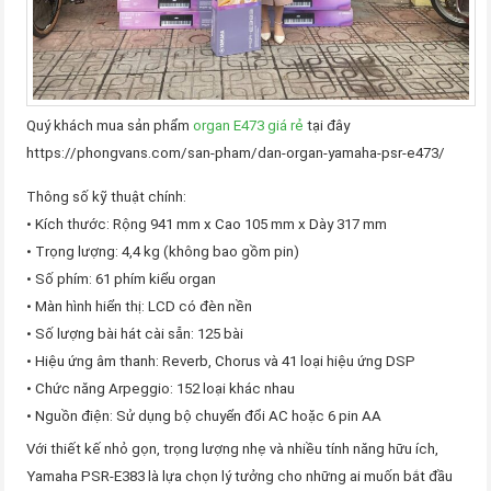
Quý khách mua sản phẩm
organ E473 giá rẻ
tại đây
https://phongvans.com/san-pham/dan-organ-yamaha-psr-e473/
Thông số kỹ thuật chính:
• Kích thước: Rộng 941 mm x Cao 105 mm x Dày 317 mm
• Trọng lượng: 4,4 kg (không bao gồm pin)
• Số phím: 61 phím kiểu organ
• Màn hình hiển thị: LCD có đèn nền
• Số lượng bài hát cài sẵn: 125 bài
• Hiệu ứng âm thanh: Reverb, Chorus và 41 loại hiệu ứng DSP
• Chức năng Arpeggio: 152 loại khác nhau
• Nguồn điện: Sử dụng bộ chuyển đổi AC hoặc 6 pin AA
Với thiết kế nhỏ gọn, trọng lượng nhẹ và nhiều tính năng hữu ích,
Yamaha PSR-E383 là lựa chọn lý tưởng cho những ai muốn bắt đầu