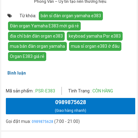
Phong Vân – Uy tín tạo nên thương hiệu.
Từ khóa:
bán sỉ đàn organ yamaha e383
Đàn organ Yamaha E383 mới giá rẻ
địa chỉ bán đàn organ e383
keyboad yamaha Psr e383
mua bán đàn organ yamaha
mua sỉ organ e383 ở đâu
Organ E383 giá rẻ
Bình luận
Mã sản phẩm :
PSR-E383
Tình Trạng :
CÒN HÀNG
0989875628
(Giao hàng nhanh)
Gọi đặt mua:
(7:00 - 21:00)
0989875628