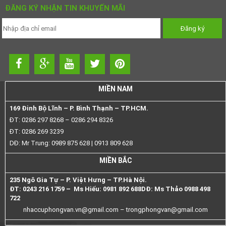
ĐĂNG KÝ NHẬN TIN KHUYẾN MÃI
MIỀN NAM
169 Đinh Bộ Lĩnh – P. Bình Thạnh – TP.HCM.
ĐT: 0286 297 8268 – 0286 294 8326
ĐT: 0286 269 3239
DĐ: Mr Trung: 0989 875 628 | 0913 809 628
MIỀN BẮC
235 Ngô Gia Tự – P. Việt Hưng – TP.Hà Nội.
ĐT: 0243 216 1759 – Ms Hiếu: 0981 892 688
DĐ: Ms Thảo 0988 498
722
nhaccuphongvan.vn@gmail.com –
trongphongvan@gmail.com