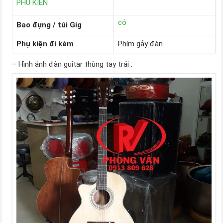
PHỤ KIỆN
có
Bao đựng / túi Gig
Phụ kiện đi kèm
Phím gảy đàn
– Hình ảnh đàn guitar thùng tay trái :