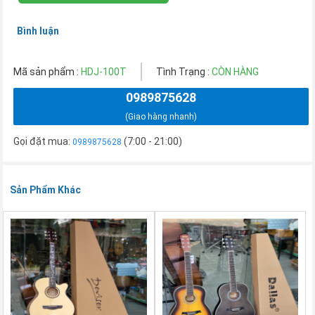
Bình luận
Mã sản phẩm :
HDJ-100T
Tình Trạng :
CÒN HÀNG
0989875628
(Giao hàng nhanh)
Gọi đặt mua:
(7:00 - 21:00)
0989875628
Sản Phẩm Khác