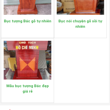
Bục tượng Bác gỗ tự nhiên
Bục nói chuyện gỗ sồi tự
nhiên
Mẫu bục tượng Bác đẹp
giá rẻ