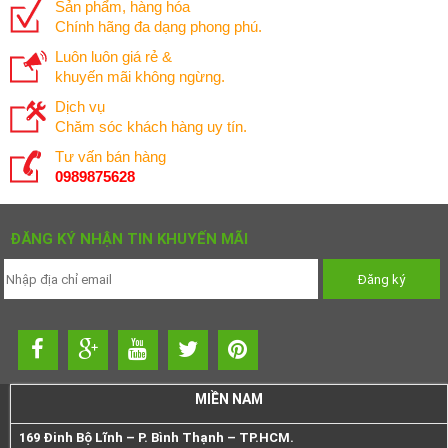
Sản phẩm, hàng hóa
Chính hãng đa dạng phong phú.
Luôn luôn giá rẻ &
khuyến mãi không ngừng.
Dịch vụ
Chăm sóc khách hàng uy tín.
Tư vấn bán hàng
0989875628
ĐĂNG KÝ NHẬN TIN KHUYẾN MÃI
MIỀN NAM
169 Đinh Bộ Lĩnh – P. Bình Thạnh – TP.HCM.