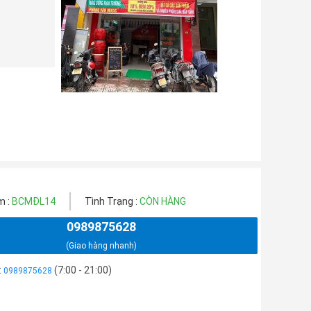
m :
BCMĐL14
Tình Trạng :
CÒN HÀNG
0989875628
(Giao hàng nhanh)
:
(7:00 - 21:00)
0989875628