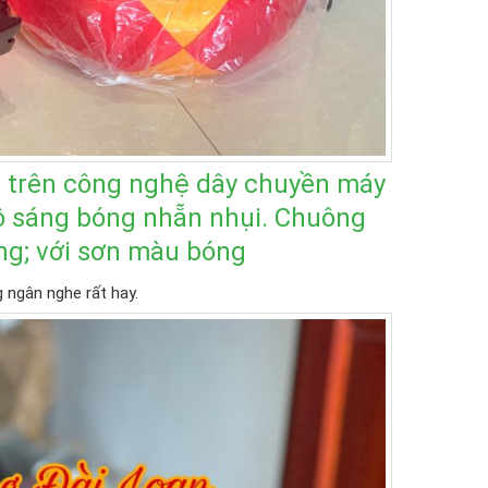
 trên công nghệ dây chuyền máy
ộ sáng bóng nhẵn nhụi. Chuông
ọng; với sơn màu bóng
 ngân nghe rất hay.