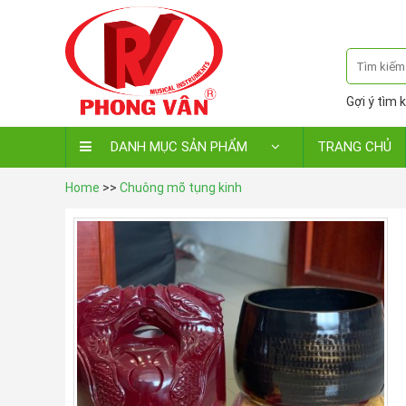
Gợi ý tìm k
DANH MỤC SẢN PHẨM
TRANG CHỦ
Home
>>
Chuông mõ tụng kinh