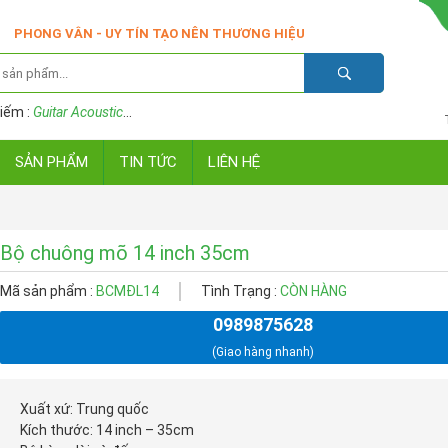
PHONG VÂN - UY TÍN TẠO NÊN THƯƠNG HIỆU
iếm :
Guitar Acoustic
...
SẢN PHẨM
TIN TỨC
LIÊN HỆ
Bộ chuông mõ 14 inch 35cm
Mã sản phẩm :
BCMĐL14
Tình Trạng :
CÒN HÀNG
0989875628
(Giao hàng nhanh)
Xuất xứ: Trung quốc
Kích thước: 14 inch – 35cm