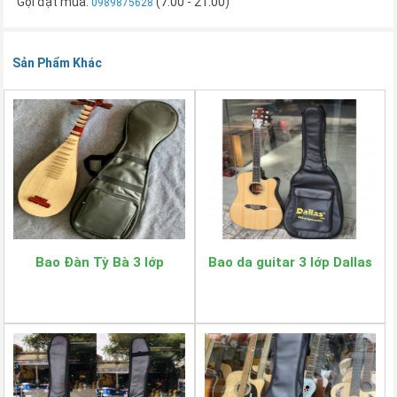
Gọi đặt mua:
(7:00 - 21:00)
0989875628
Sản Phẩm Khác
Bao Đàn Tỳ Bà 3 lớp
Bao da guitar 3 lớp Dallas