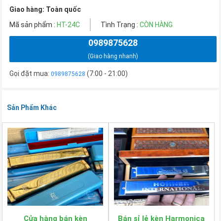
Giao hàng: Toàn quốc
Mã sản phẩm :
HT-24C
Tình Trạng :
CÒN HÀNG
0989875628
(Giao hàng nhanh)
Gọi đặt mua:
(7:00 - 21:00)
0989875628
Sản Phẩm Khác
Cửa hàng bán kèn
Bán sỉ lẻ kèn Harmonica