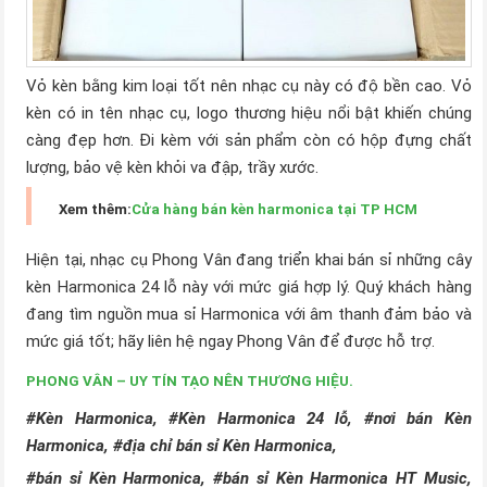
Vỏ kèn bằng kim loại tốt nên nhạc cụ này có độ bền cao. Vỏ
kèn có in tên nhạc cụ, logo thương hiệu nổi bật khiến chúng
càng đẹp hơn. Đi kèm với sản phẩm còn có hộp đựng chất
lượng, bảo vệ kèn khỏi va đập, trầy xước.
Xem thêm:
Cửa hàng bán kèn harmonica tại TP HCM
Hiện tại, nhạc cụ Phong Vân đang triển khai bán sỉ những cây
kèn Harmonica 24 lỗ này với mức giá hợp lý. Quý khách hàng
đang tìm nguồn mua sỉ Harmonica với âm thanh đảm bảo và
mức giá tốt; hãy liên hệ ngay Phong Vân để được hỗ trợ.
PHONG VÂN – UY TÍN TẠO NÊN THƯƠNG HIỆU.
#Kèn Harmonica, #Kèn Harmonica 24 lỗ, #nơi bán Kèn
Harmonica, #địa chỉ bán sỉ Kèn Harmonica,
#bán sỉ Kèn Harmonica, #bán sỉ Kèn Harmonica HT Music,