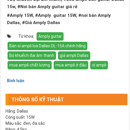
15w, #Nơi bán Amply guitar giá rẻ
#Amply 15W, #Amply guitar 15W, #nơi bán Amply
Dallas, #Giá Amply Dallas
Từ khóa:
Amply guitar
Bán sỉ ampli loa Dallas DL-15A chính hãng
Bộ khuếch đại âm thanh
giá ampli Dallas
mua ampli chất lượng
mua ampli ở đâu
sỉ ampli
Bình luận
THÔNG SỐ KỸ THUẬT
Hãng: Dallas
Công suất: 15W
Màu sắc: đen, đa sắc
Nặng: 4.5kg