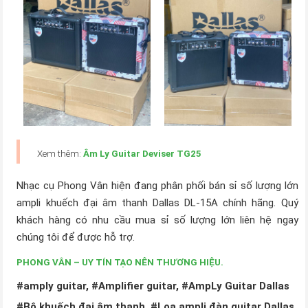
Xem thêm:
Âm Ly Guitar Deviser TG25
Nhạc cụ Phong Vân hiện đang phân phối bán sỉ số lượng lớn
ampli khuếch đại âm thanh Dallas DL-15A chính hãng. Quý
khách hàng có nhu cầu mua sỉ số lượng lớn liên hệ ngay
chúng tôi để được hỗ trợ.
PHONG VÂN – UY TÍN TẠO NÊN THƯƠNG HIỆU.
#amply guitar, #Amplifier guitar, #AmpLy Guitar Dallas
#Bộ khuếch đại âm thanh, #Loa ampli đàn guitar Dallas