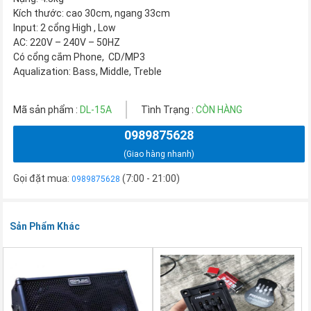
Kích thước: cao 30cm, ngang 33cm
Input: 2 cổng High , Low
AC: 220V – 240V – 50HZ
Có cổng cắm Phone, CD/MP3
Aqualization: Bass, Middle, Treble
Mã sản phẩm :
DL-15A
Tình Trạng :
CÒN HÀNG
0989875628
(Giao hàng nhanh)
Gọi đặt mua:
(7:00 - 21:00)
0989875628
Sản Phẩm Khác