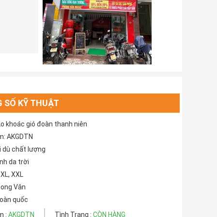
 SỐ KỸ THUẬT
o khoác gió đoàn thanh niên
m: AKGDTN
ải dù chất lượng
nh da trời
, XL, XXL
hong Vân
Toàn quốc
m :
AKGDTN
Tình Trạng :
CÒN HÀNG