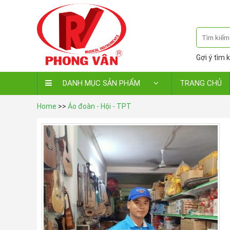
Gợi ý tìm k
DANH MỤC SẢN PHẨM
TRANG CHỦ
Home
>>
Áo đoàn - Hội - TPT