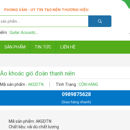
PHONG VÂN - UY TÍN TẠO NÊN THƯƠNG HIỆU
iếm :
Guitar Acoustic
...
SẢN PHẨM
TIN TỨC
LIÊN HỆ
Áo khoác gió đoàn thanh niên
Mã sản phẩm :
AKGDTN
Tình Trạng :
CÒN HÀNG
0989875628
(Giao hàng nhanh)
Mã sản phẩm: AKGDTN
Chất liệu: vải dù chất lượng